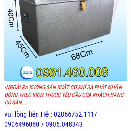
-NGOÀI RA XƯỞNG SẢN XUẤT CƠ KHÍ SA PHÁT NHẬN
ĐÓNG THEO KÍCH THƯỚC YÊU CẦU CỦA KHÁCH HÀNG
CÓ SẲN....
vui lòng liên Hệ : 02866752.111/
0906496080 / 0906.048343