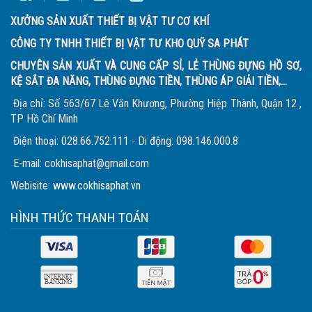
XƯỞNG SẢN XUẤT THIẾT BỊ VẬT TƯ CƠ KHÍ
CÔNG TY TNHH THIẾT BỊ VẬT TƯ KHO QUỸ SA PHÁT
CHUYÊN SẢN XUẤT VÀ CUNG CẤP SỈ, LẺ THÙNG ĐỰNG HỒ SƠ,
KỆ SẮT ĐA NĂNG, THÙNG ĐỰNG TIỀN, THÙNG ÁP GIẢI TIỀN,...
Địa chỉ: Số 563/67 Lê Văn Khương, Phường Hiệp Thành, Quận 12 ,
TP Hồ Chí Minh
Điện thoại: 028.66.752.111 - Di động: 098.146.000.8
E-mail: cokhisaphat@gmail.com
Webisite:
www.cokhisaphat.vn
HÌNH THỨC THANH TOÁN