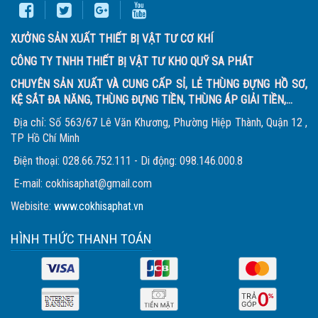
XƯỞNG SẢN XUẤT THIẾT BỊ VẬT TƯ CƠ KHÍ
CÔNG TY TNHH THIẾT BỊ VẬT TƯ KHO QUỸ SA PHÁT
CHUYÊN SẢN XUẤT VÀ CUNG CẤP SỈ, LẺ THÙNG ĐỰNG HỒ SƠ,
KỆ SẮT ĐA NĂNG, THÙNG ĐỰNG TIỀN, THÙNG ÁP GIẢI TIỀN,...
Địa chỉ: Số 563/67 Lê Văn Khương, Phường Hiệp Thành, Quận 12 ,
TP Hồ Chí Minh
Điện thoại: 028.66.752.111 - Di động: 098.146.000.8
E-mail: cokhisaphat@gmail.com
Webisite:
www.cokhisaphat.vn
HÌNH THỨC THANH TOÁN