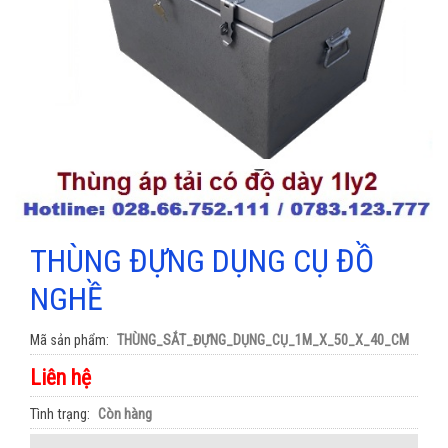
THÙNG ĐỰNG DỤNG CỤ ĐỒ
NGHỀ
Mã sản phẩm
THÙNG_SẮT_ĐỰNG_DỤNG_CỤ_1M_X_50_X_40_CM
Liên hệ
Tình trạng
Còn hàng