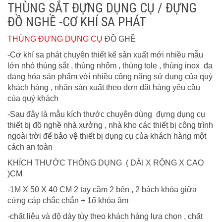
THÙNG SẮT ĐỰNG DỤNG CỤ / ĐỰNG
ĐỒ NGHỀ -CƠ KHÍ SA PHÁT
THÙNG ĐỰNG DỤNG CỤ
ĐỒ GHỀ
-Cơ khí sa phát chuyên thiết kế sản xuất mới nhiều mẫu
lớn nhỏ thùng sắt , thùng nhôm , thùng tole , thùng inox đa
dạng hóa sản phẩm với nhiều công năng sử dụng của quý
khách hàng , nhận sản xuất theo đơn đặt hàng yêu cầu
của quý khách
-Sau đây là mẫu kích thước chuyên dùng đựng dụng cụ
thiết bị đồ nghề nhà xưởng , nhà kho các thiết bị công trình
ngoài trời để bảo vệ thiết bị dụng cụ của khách hàng một
cách an toàn
KHÍCH THƯỚC THÔNG DỤNG ( DÀI X RỘNG X CAO
)CM
-1M X 50 X 40 CM 2 tay cầm 2 bên , 2 bách khóa giữa
cứng cáp chắc chắn + 1ổ khóa âm
-chất liệu và độ dày tùy theo khách hàng lựa chọn , chất