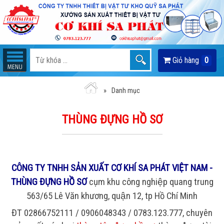
Giỏ hàng
0
Danh mục
THÙNG ĐỰNG HỒ SƠ
CÔNG TY TNHH SẢN XUẤT CƠ KHÍ SA PHÁT VIỆT NAM -
THÙNG ĐỰNG HỒ SƠ
cụm khu công nghiệp quang trung
563/65 Lê Văn khương, quận 12, tp Hồ Chí Minh
ĐT 02866752111 / 0906048343 / 0783.123.777, chuyên