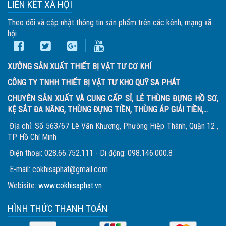
LIÊN KẾT XÃ HỘI
Theo dõi và cập nhật thông tin sản phẩm trên các kênh, mạng xã
hội
XƯỞNG SẢN XUẤT THIẾT BỊ VẬT TƯ CƠ KHÍ
CÔNG TY TNHH THIẾT BỊ VẬT TƯ KHO QUỸ SA PHÁT
CHUYÊN SẢN XUẤT VÀ CUNG CẤP SỈ, LẺ THÙNG ĐỰNG HỒ SƠ,
KỆ SẮT ĐA NĂNG, THÙNG ĐỰNG TIỀN, THÙNG ÁP GIẢI TIỀN,...
Địa chỉ: Số 563/67 Lê Văn Khương, Phường Hiệp Thành, Quận 12 ,
TP Hồ Chí Minh
Điện thoại: 028.66.752.111 - Di động: 098.146.000.8
E-mail: cokhisaphat@gmail.com
Webisite:
www.cokhisaphat.vn
HÌNH THỨC THANH TOÁN