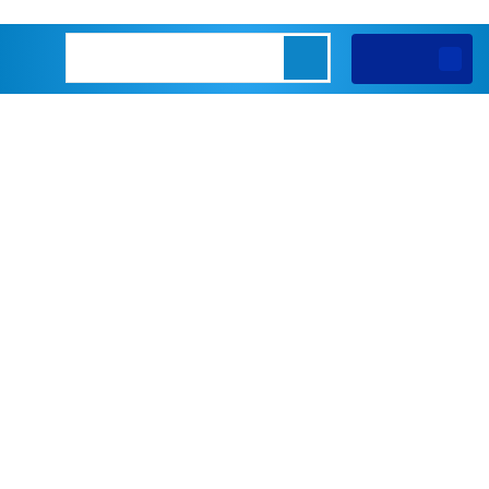
Giỏ hàng
0
Chi tiết
Muốn tiền vào nhà như nước phải
đặt két sắt cùng 3 vật phẩm phong
thủy này